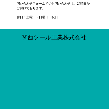
問い合わせフォームでのお問い合わせは、24時間受
け付けております。
休日：土曜日・日曜日・祝日
関西ツ
ール工業株式会社
〒577-0037 大阪府東大阪市御厨西ノ町１
丁目５番２５号
lee@kansaitool.co.jp
お気軽にお問い合わせください
☎06-6732-4928
HOME
｜
お問い合わせ
｜
「特定商取引に関する法
律」に基づく表示
｜
個人情報の取り扱いについて
Copyright (c) 2020 www.kansaitool.com All Rights