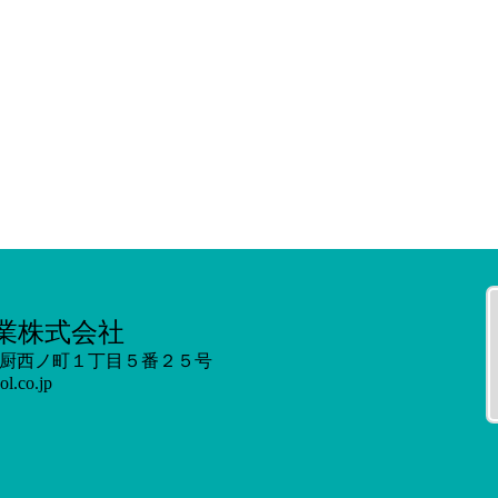
業株式会社
市御厨西ノ町１丁目５番２５号
ol.co.jp
問い合わせ
｜
「特定商取引に関する法律」に基づく表示
｜
個人情報の取り
Copyright (c) 2020 www.kansaitool.com All Rights Reserved.