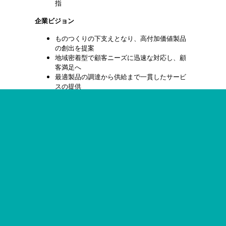
指
企業ビジョン
ものつくりの下支えとなり、高付加価値製品
の創出を提案
地域密着型で顧客ニーズに迅速な対応し、顧
客満足へ
最適製品の調達から供給まで一貫したサービ
スの提供
「信用」「信頼」「安心」を得る企業を目指
代表取締役 李 国良